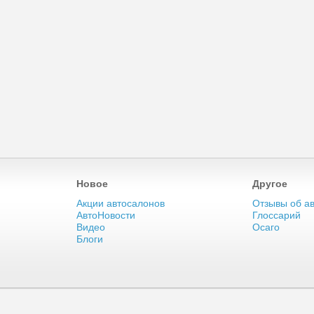
Новое
Другое
Акции автосалонов
Отзывы об а
АвтоНовости
Глоссарий
Видео
Осаго
Блоги