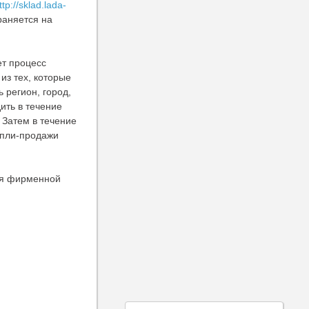
ttp://sklad.lada-
раняется на
ет процесс
из тех, которые
ь регион, город,
ить в течение
 Затем в течение
упли-продажи
ся фирменной