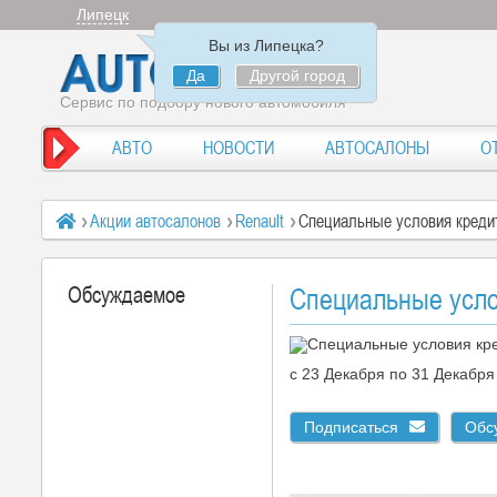
Липецк
Вы из Липецка?
Да
Другой город
Сервис по подбору нового автомобиля
АВТО
НОВОСТИ
АВТОСАЛОНЫ
О
Акции автосалонов
Renault
Специальные условия кредит
Обсуждаемое
Специальные усло
c 23 Декабря по 31 Декабр
Подписаться
Обс