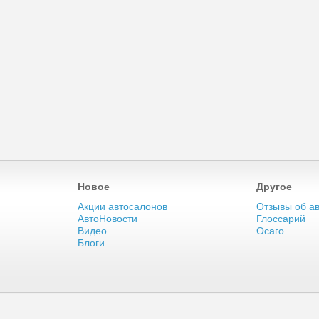
Новое
Другое
Акции автосалонов
Отзывы об а
АвтоНовости
Глоссарий
Видео
Осаго
Блоги