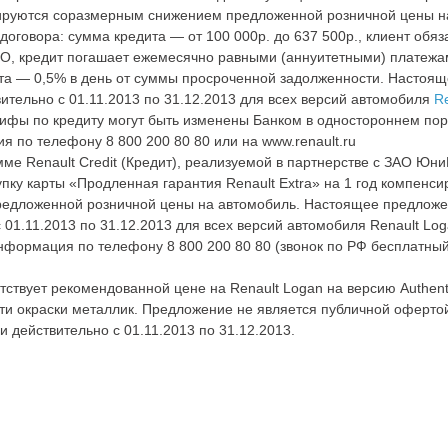
сируются соразмерным снижением предложенной розничной цены н
договора: сумма кредита — от 100 000р. до 637 500р., клиент обяз
О, кредит погашает ежемесячно равными (аннуитетными) платежам
та — 0,5% в день от суммы просроченной задолженности. Настоя
ительно с 01.11.2013 по 31.12.2013 для всех версий автомобиля
R
арифы по кредиту могут быть изменены Банком в одностороннем пор
 по телефону 8 800 200 80 80 или на www.renault.ru
ме Renault Credit (Кредит), реализуемой в партнерстве с ЗАО Юни
пку карты «Продленная гарантия Renault Extra» на 1 год компенс
едложенной розничной цены на автомобиль. Настоящее предложе
 01.11.2013 по 31.12.2013 для всех версий автомобиля Renault Log
нформация по телефону 8 800 200 80 80 (звонок по РФ бесплатный
етствует рекомендованной цене на Renault Logan на версию Authent
сти окраски металлик. Предложение не является публичной офертой
 действительно с 01.11.2013 по 31.12.2013.