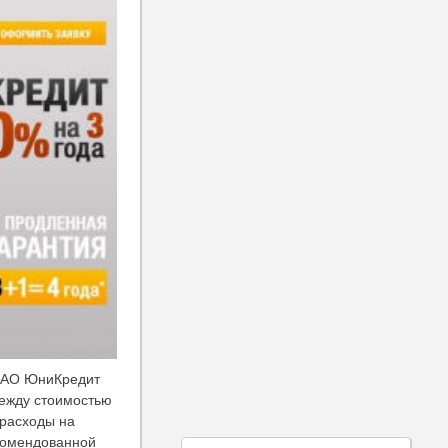
 ЗАО ЮниКредит
между стоимостью
 расходы на
екомендованной