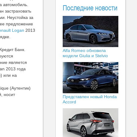
а автомобиль.
Последние новости
ан застраховать
и. Неустойка за
щее предложение
enault Logan
2013
ядке.
Кредит Банк.
Alfa Romeo обновила
модели Giulia и Stelvio
ируются
ние является
an 2013 года
) или на
ique (Аутентик)
, носит
Представлен новый Honda
Accord