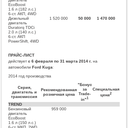
двигатель
EcoBoost
1.6 л (182 л.с.)
6-ст. АКП, 4WD
Дизельный
1 520 000
50 000
1 470 000
двигатель
Duratorq TDCi
2.0 л (140 л.с.)
6-ст. АКП
PowerShift, 4WD
ПРАЙС-ЛИСТ
действует
c 6 февраля по 31 марта 2014 г.
на
автомобили
Ford
Kuga
:
2014 год производства
"Бонус
Серия,
за
Специальная
Рекомендованная
двигатель и
Trade-
2
розничная цена
цена
трансмиссия
1
in"
TREND
Бензиновый
959 000
двигатель
EcoBoost
1.6 л (150 л.с.)
6-ст. МКП, 2WD