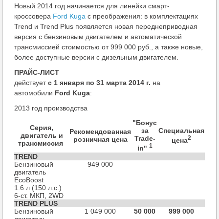
Новый 2014 год начинается для линейки смарт-
кроссовера
Ford Kuga
с преображения: в комплектациях
Trend и Trend Plus появляется новая переднеприводная
версия с бензиновым двигателем и автоматической
трансмиссией стоимостью от 999 000 руб., а также новые,
более доступные версии с дизельным двигателем.
ПРАЙС-ЛИСТ
действует
c 1 января по 31 марта 2014 г.
на
автомобили
Ford
Kuga
:
2013 год производства
"Бонус
Серия,
за
Специальная
Рекомендованная
двигатель и
Trade-
2
розничная цена
цена
трансмиссия
1
in"
TREND
Бензиновый
949 000
двигатель
EcoBoost
1.6 л (150 л.с.)
6-ст. МКП, 2WD
TREND PLUS
Бензиновый
1 049 000
50 000
999 000