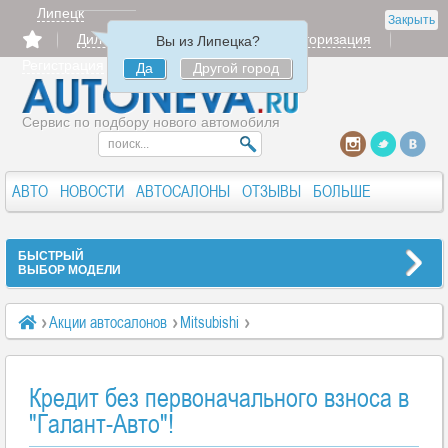
Липецк
Закрыть
Дилерам
Продать
Авторизация
Вы из Липецка?
Регистрация
Да
Другой город
Сервис по подбору нового автомобиля
АВТО
НОВОСТИ
АВТОСАЛОНЫ
ОТЗЫВЫ
БОЛЬШЕ
БЫСТРЫЙ
ВЫБОР МОДЕЛИ
Акции автосалонов
Mitsubishi
Кредит без первоначального взноса в "Галант-Авто"!
Кредит без первоначального взноса в
"Галант-Авто"!