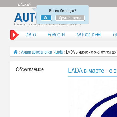
Липецк
Вы из Липецка?
Да
Другой город
Сервис по подбору нового автомобиля
АВТО
НОВОСТИ
АВТОСАЛОНЫ
О
Акции автосалонов
Lada
LADA в марте - с экономией до
Обсуждаемое
LADA в марте - с 