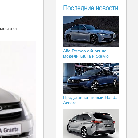
Последние новости
имости от
Alfa Romeo обновила
модели Giulia и Stelvio
Представлен новый Honda
Accord