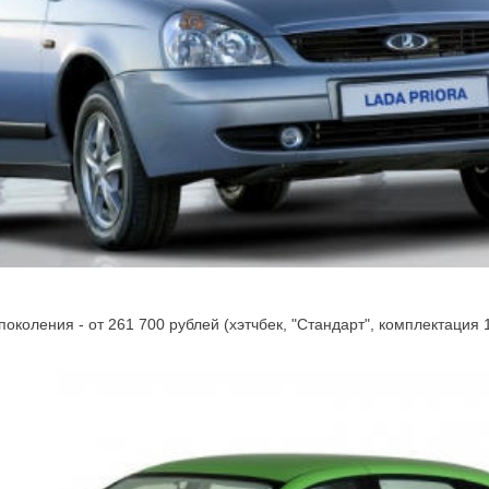
околения - от 261 700 рублей (хэтчбек, "Стандарт", комплектация 