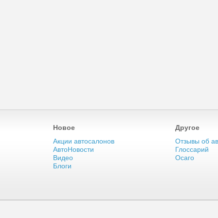
Новое
Другое
Акции автосалонов
Отзывы об а
АвтоНовости
Глоссарий
Видео
Осаго
Блоги