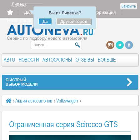
Липецк
Закрыть
Дилерам
Продать
Авторизация
Вы из Липецка?
Регистрация
Да
Другой город
Сервис по подбору нового автомобиля
АВТО
НОВОСТИ
АВТОСАЛОНЫ
ОТЗЫВЫ
БОЛЬШЕ
БЫСТРЫЙ
ВЫБОР МОДЕЛИ
Акции автосалонов
Volkswagen
Ограниченная серия Scirocco GTS
Ограниченная серия Scirocco GTS