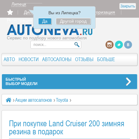
Липецк
Закрыть
Дилерам
Продать
Авторизация
Вы из Липецка?
Регистрация
Да
Другой город
Сервис по подбору нового автомобиля
АВТО
НОВОСТИ
АВТОСАЛОНЫ
ОТЗЫВЫ
БОЛЬШЕ
БЫСТРЫЙ
ВЫБОР МОДЕЛИ
Акции автосалонов
Toyota
При покупке Land Cruiser 200 зимняя резина в подарок
При покупке Land Cruiser 200 зимняя
резина в подарок