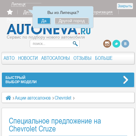
Липецк
Закрыть
Дилерам
Продать
Авторизация
Вы из Липецка?
Регистрация
Да
Другой город
Сервис по подбору нового автомобиля
АВТО
НОВОСТИ
АВТОСАЛОНЫ
ОТЗЫВЫ
БОЛЬШЕ
БЫСТРЫЙ
ВЫБОР МОДЕЛИ
Акции автосалонов
Chevrolet
Специальное предложение на Chevrolet Cruze
Специальное предложение на
Chevrolet Cruze