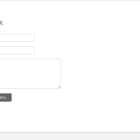
й:
ить