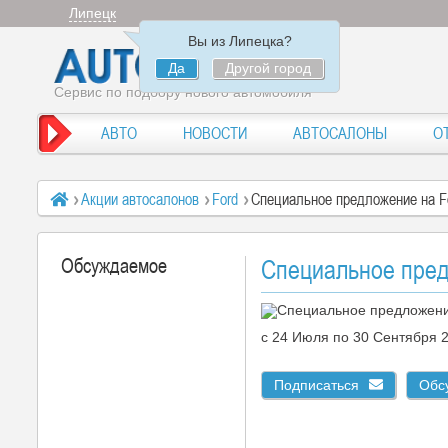
Липецк
Вы из Липецка?
Да
Другой город
Сервис по подбору нового автомобиля
АВТО
НОВОСТИ
АВТОСАЛОНЫ
О
Акции автосалонов
Ford
Специальное предложение на Fo
Обсуждаемое
Специальное предл
c 24 Июля по 30 Сентября 
Подписаться
Обс