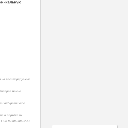
 уникальную
in на регистрируемые
 дилеров можно
 Ford (розничное
те и порядке их
ord 8-800-200-22-66.