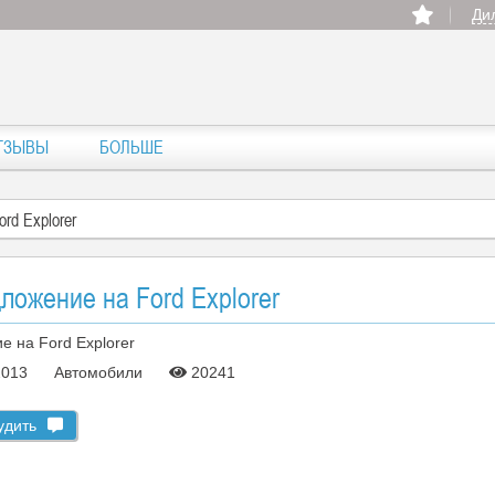
Ди
ТЗЫВЫ
БОЛЬШЕ
rd Explorer
ожение на Ford Explorer
2013
Автомобили
20241
удить