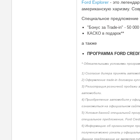
Ford Explorer
- это легенда
американскую харизму. Сов
Специальное предложение 
"Бонус за Trade-in" - 50 000
КАСКО в подарок**
а также
ПРОГРАММА FORD CREDIT
* Обязательными условиями программы
1) Согласие дилера принять автомо
2) Оформление trade-in договора ку
3) Регистрация розничной продажи 
автомобили.
4) Приобретение автомобиля у офиц
ознакомиться на официальном сайт
5) Условия данной специальной про
специальное предложение, Ford Credit
6) Информацию об организаторе про
получения можно узнать у официальн
Данное предложение не является пу