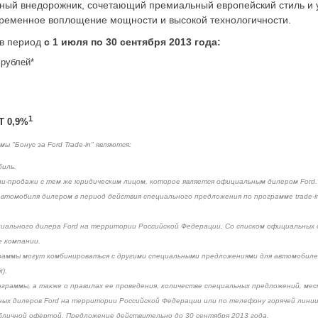
рный внедорожник, сочетающий премиальный европейский стиль и
ременное воплощение мощности и высокой технологичности.
в период
с 1 июля по 30 сентября 2013 года:
 рублей*
1
 0,9%
 "Бонус за Ford Trade-in" являются:
биль.
пли-продажи с тем же юридическим лицом, которое является официальным дилером Ford.
автомобиля дилером в период действия специального предложения по программе trade-
иального дилера Ford на территории Российской Федерации. Со списком официальных
е компании.
граммы могут комбинироваться с другими специальными предложениями для автомобилей
).
граммы, а также о правилах ее проведения, количестве специальных предложений, мес
ых дилеров Ford на территории Российской Федерации или по телефону горячей линии F
бличной офертой. Предложение действительно до 30 сентября 2013 года.