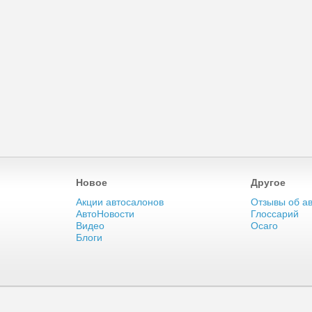
Новое
Другое
Акции автосалонов
Отзывы об а
АвтоНовости
Глоссарий
Видео
Осаго
Блоги