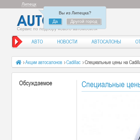
Липецк
Вы из Липецка?
Да
Другой город
Сервис по подбору нового автомобиля
АВТО
НОВОСТИ
АВТОСАЛОНЫ
О
Акции автосалонов
Cadillac
Специальные цены на Cadill
Обсуждаемое
Специальные цены