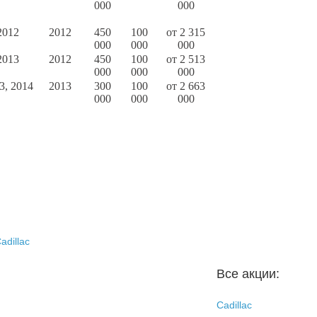
000
000
2012
2012
450
100
от 2 315
000
000
000
2013
2012
450
100
от 2 513
000
000
000
3, 2014
2013
300
100
от 2 663
000
000
000
adillac
Все акции:
Cadillac