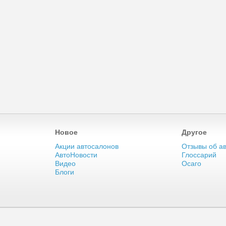
Новое
Другое
Акции автосалонов
Отзывы об а
АвтоНовости
Глоссарий
Видео
Осаго
Блоги