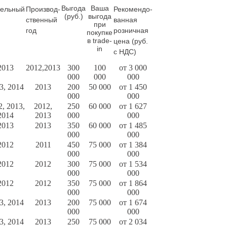
Выгода
Ваша
ельный
Производ-
Рекомендо-
(руб.)
выгода
ственный
ванная
при
год
розничная
покупке
в trade-
цена (руб.
in
с НДС)
2013
2012,2013
300
100
от 3 000
000
000
000
3, 2014
2013
200
50 000
от 1 450
000
000
2, 2013,
2012,
250
60 000
от 1 627
2014
2013
000
000
2013
2013
350
60 000
от 1 485
000
000
2012
2011
450
75 000
от 1 384
000
000
2012
2012
300
75 000
от 1 534
000
000
2012
2012
350
75 000
от 1 864
000
000
3, 2014
2013
200
75 000
от 1 674
000
000
3, 2014
2013
250
75 000
от 2 034