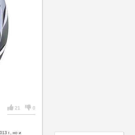
21
0
3 г., но и