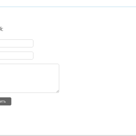
й:
ить