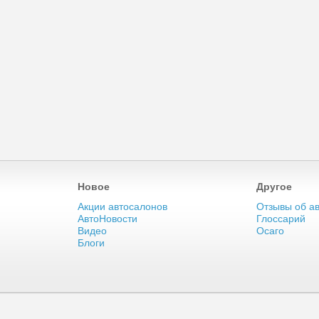
Новое
Другое
Акции автосалонов
Отзывы об а
АвтоНовости
Глоссарий
Видео
Осаго
Блоги