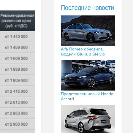
Последние новости
Alfa Romeo обновила
модели Giulia и Stelvio
Представлен новый Honda
Accord