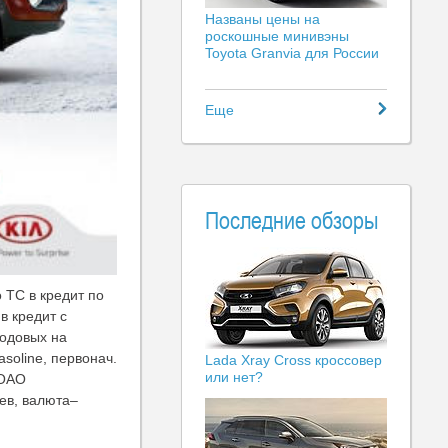
Названы цены на
роскошные минивэны
Toyota Granvia для России
Еще
Последние обзоры
 ТС в кредит по
в кредит с
годовых на
soline, первонач.
Lada Xray Cross кроссовер
или нет?
 ОАО
цев, валюта–