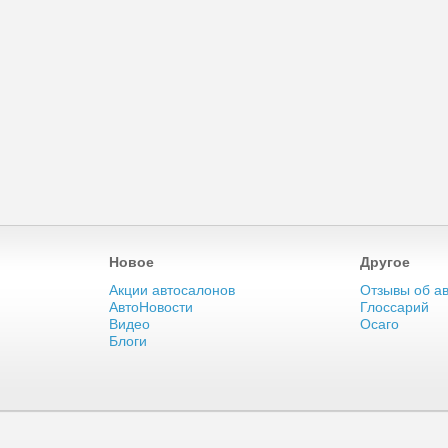
Новое
Другое
Акции автосалонов
Отзывы об а
АвтоНовости
Глоссарий
Видео
Осаго
Блоги