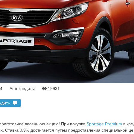
14
Автокредиты
19931
удить
e приготовила весеннюю акцию! При покупке
Sportage Premium
в кре
ых. Ставка 0.9% достигается путем предоставления специальной це