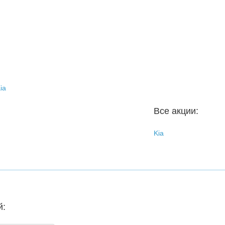
ia
Все акции:
Kia
й: