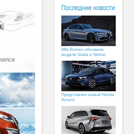
Последние новости
Alfa Romeo обновила
модели Giulia и Stelvio
Представлен новый Honda
Accord