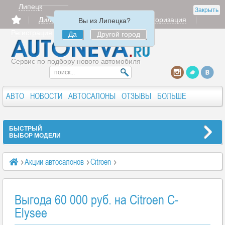
Липецк
Закрыть
Дилерам
Продать
Авторизация
Вы из Липецка?
Регистрация
Да
Другой город
Сервис по подбору нового автомобиля
АВТО
НОВОСТИ
АВТОСАЛОНЫ
ОТЗЫВЫ
БОЛЬШЕ
БЫСТРЫЙ
ВЫБОР МОДЕЛИ
Акции автосалонов
Citroen
Выгода 60 000 руб. на Citroen C-Elysee
Выгода 60 000 руб. на Citroen C-
Elysee