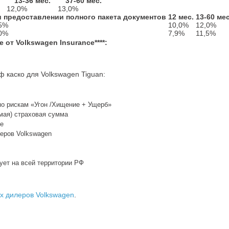
13-36 мес.
37-60 мес.
12,0%
13,0%
 предоставлении полного пакета документов
12 мес.
13-60 мес
15%
10,0%
12,0%
40%
7,9%
11,5%
от Volkswagen Insurance****:
ф каско для Volkswagen Tiguan:
по рискам «Угон /Хищение + Ущерб»
мая) страховая сумма
ое
еров Volkswagen
ует на всей территории РФ
 дилеров Volkswagen
.