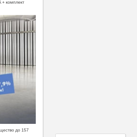
б.+ комплект
ущество до 157