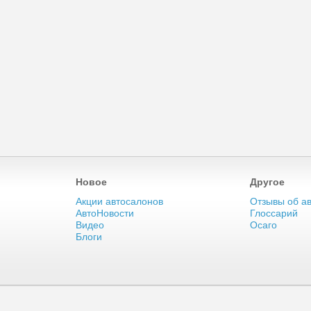
Новое
Другое
Акции автосалонов
Отзывы об а
АвтоНовости
Глоссарий
Видео
Осаго
Блоги