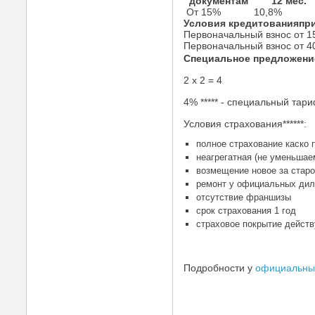
документам
12 мес.
От 15%
10,8%
Условия кредитованияпри
Первоначальный взнос от 
Первоначальный взнос от 
Специальное предложение 
2 x 2 = 4
4% ***** - специальный тари
Условия страхования******:
полное страхование каско 
неагрегатная (не уменьшае
возмещение новое за стар
ремонт у официальных дил
отсутствие франшизы
срок страхования 1 год
страховое покрытие действ
Подробности у
официальных