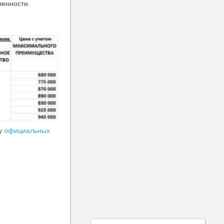
ленности.
 у
официальных