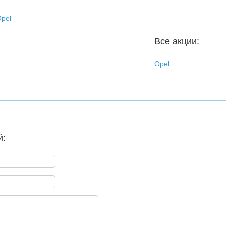
pel
Все акции:
Opel
й: