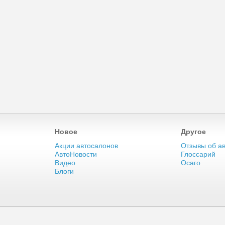
Новое
Другое
Акции автосалонов
Отзывы об а
АвтоНовости
Глоссарий
Видео
Осаго
Блоги