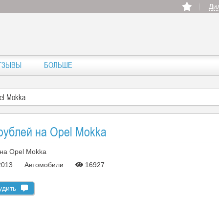
Ди
ТЗЫВЫ
БОЛЬШЕ
el Mokka
рублей на Opel Mokka
 2013
Автомобили
16927
удить