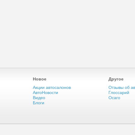
Новое
Другое
Акции автосалонов
Отзывы об а
АвтоНовости
Глоссарий
Видео
Осаго
Блоги