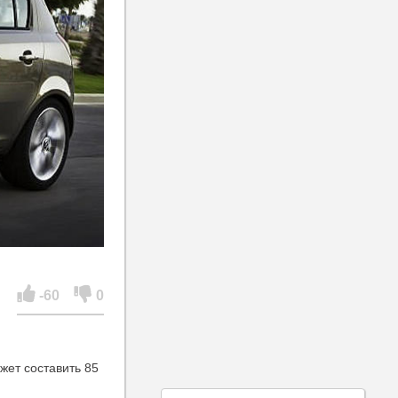
-60
0
жет составить 85