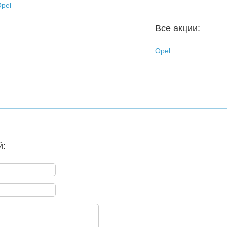
pel
Все акции:
Opel
й: